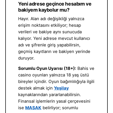
Yeni adrese geçince hesabım ve
bakiyem kaybolur mu?
Hayır. Alan adı değişikliği yalnızca
erişim noktasını etkiliyor; hesap
verileri ve bakiye aynı sunucuda
kalıyor. Yeni adrese mevcut kullanıcı
adı ve şifrenle giriş yapabilirsin,
geçmiş kayıtların ve bakiyen yerinde
duruyor.
Sorumlu Oyun Uyarısı (18+):
Bahis ve
casino oyunları yalnızca 18 yaş üstü
bireyler içindir. Oyun bağımlılığıyla ilgili
destek almak için
Yeşilay
kaynaklarından yararlanabilirsin.
Finansal işlemlerin yasal çerçevesini
ise
MASAK
belirliyor; sorumlu