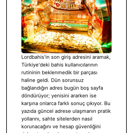
Lordbahis'in son giriş adresini aramak,
Türkiye'deki bahis kullanıcılarının
rutininin beklenmedik bir parçası
haline geldi. Dün sorunsuz
bağlandığın adres bugün boş sayfa
döndürüyor; yenisini ararken ise
karşına onlarca farklı sonuç çıkıyor. Bu
yazıda güncel adrese ulaşmanın pratik
yollarını, sahte sitelerden nasıl
korunacağını ve hesap güvenliğini