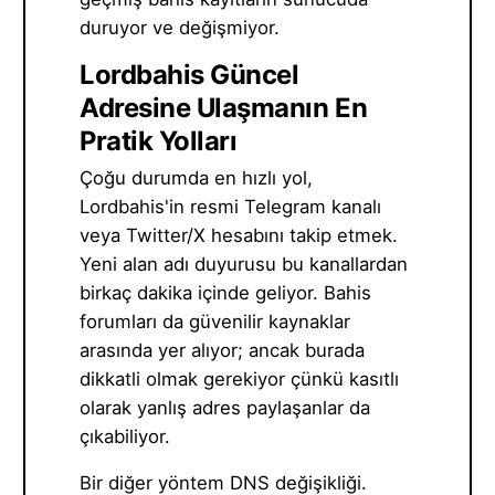
duruyor ve değişmiyor.
Lordbahis Güncel
Adresine Ulaşmanın En
Pratik Yolları
Çoğu durumda en hızlı yol,
Lordbahis'in resmi Telegram kanalı
veya Twitter/X hesabını takip etmek.
Yeni alan adı duyurusu bu kanallardan
birkaç dakika içinde geliyor. Bahis
forumları da güvenilir kaynaklar
arasında yer alıyor; ancak burada
dikkatli olmak gerekiyor çünkü kasıtlı
olarak yanlış adres paylaşanlar da
çıkabiliyor.
Bir diğer yöntem DNS değişikliği.