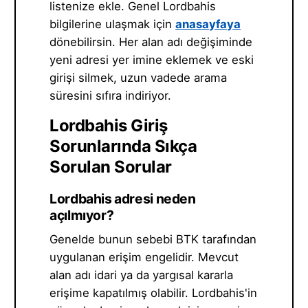
listenize ekle. Genel Lordbahis
bilgilerine ulaşmak için
anasayfaya
dönebilirsin. Her alan adı değişiminde
yeni adresi yer imine eklemek ve eski
girişi silmek, uzun vadede arama
süresini sıfıra indiriyor.
Lordbahis Giriş
Sorunlarında Sıkça
Sorulan Sorular
Lordbahis adresi neden
açılmıyor?
Genelde bunun sebebi BTK tarafından
uygulanan erişim engelidir. Mevcut
alan adı idari ya da yargısal kararla
erişime kapatılmış olabilir. Lordbahis'in