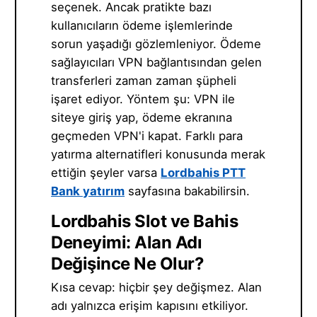
seçenek. Ancak pratikte bazı
kullanıcıların ödeme işlemlerinde
sorun yaşadığı gözlemleniyor. Ödeme
sağlayıcıları VPN bağlantısından gelen
transferleri zaman zaman şüpheli
işaret ediyor. Yöntem şu: VPN ile
siteye giriş yap, ödeme ekranına
geçmeden VPN'i kapat. Farklı para
yatırma alternatifleri konusunda merak
ettiğin şeyler varsa
Lordbahis PTT
Bank yatırım
sayfasına bakabilirsin.
Lordbahis Slot ve Bahis
Deneyimi: Alan Adı
Değişince Ne Olur?
Kısa cevap: hiçbir şey değişmez. Alan
adı yalnızca erişim kapısını etkiliyor.