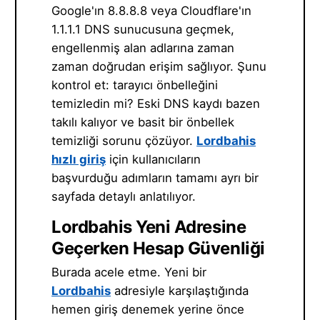
Google'ın 8.8.8.8 veya Cloudflare'ın
1.1.1.1 DNS sunucusuna geçmek,
engellenmiş alan adlarına zaman
zaman doğrudan erişim sağlıyor. Şunu
kontrol et: tarayıcı önbelleğini
temizledin mi? Eski DNS kaydı bazen
takılı kalıyor ve basit bir önbellek
temizliği sorunu çözüyor.
Lordbahis
hızlı giriş
için kullanıcıların
başvurduğu adımların tamamı ayrı bir
sayfada detaylı anlatılıyor.
Lordbahis Yeni Adresine
Geçerken Hesap Güvenliği
Burada acele etme. Yeni bir
Lordbahis
adresiyle karşılaştığında
hemen giriş denemek yerine önce