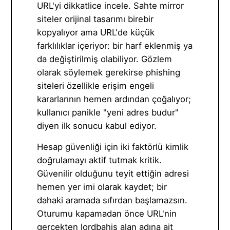
URL'yi dikkatlice incele. Sahte mirror
siteler orijinal tasarımı birebir
kopyalıyor ama URL'de küçük
farklılıklar içeriyor: bir harf eklenmiş ya
da değiştirilmiş olabiliyor. Gözlem
olarak söylemek gerekirse phishing
siteleri özellikle erişim engeli
kararlarının hemen ardından çoğalıyor;
kullanıcı panikle "yeni adres budur"
diyen ilk sonucu kabul ediyor.
Hesap güvenliği için iki faktörlü kimlik
doğrulamayı aktif tutmak kritik.
Güvenilir olduğunu teyit ettiğin adresi
hemen yer imi olarak kaydet; bir
dahaki aramada sıfırdan başlamazsın.
Oturumu kapamadan önce URL'nin
gerçekten lordbahis alan adına ait