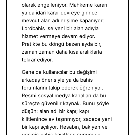
olarak engelleniyor. Mahkeme kararı
ya da idari karar devreye girince
mevcut alan adı erişime kapanıyor;
Lordbahis ise yeni bir alan adıyla
hizmet vermeye devam ediyor.
Pratikte bu döngü bazen ayda bir,
zaman zaman daha kısa aralıklarla
tekrar ediyor.
Genelde kullanıcılar bu değişimi
arkadaş önerisiyle ya da bahis
forumlarını takip ederek öğreniyor.
Resmi sosyal medya kanalları da bu
süreçte güvenilir kaynak. Bunu şöyle
düşün: alan adı bir kapı; kapı
kilitlenince ev taşınmıyor, sadece yeni
bir kapı açılıyor. Hesabın, bakiyen ve
geçmiş bahis kayıtların sunucuda