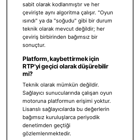
sabit olarak kodlanmıştır ve her
çevirişte aynı algoritma çalışır. "Oyun
ısındı" ya da "soğudu" gibi bir durum
teknik olarak mevcut değildir; her
çeviriş birbirinden bağımsız bir
sonuçtur.
Platform, kaybettirmek için
RTP'yi geçici olarak düşürebilir
mi?
Teknik olarak mümkün değildir.
Sağlayıcı sunucularında çalışan oyun
motoruna platformun erişimi yoktur.
Lisanslı sağlayıcılarda bu değerlerin
bağımsız kuruluşlarca periyodik
denetimden geçtiği
gözlemlenmektedir.