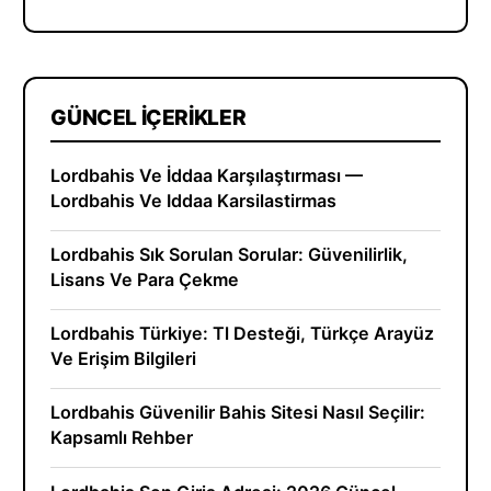
GÜNCEL İÇERIKLER
Lordbahis Ve İddaa Karşılaştırması —
Lordbahis Ve Iddaa Karsilastirmas
Lordbahis Sık Sorulan Sorular: Güvenilirlik,
Lisans Ve Para Çekme
Lordbahis Türkiye: Tl Desteği, Türkçe Arayüz
Ve Erişim Bilgileri
Lordbahis Güvenilir Bahis Sitesi Nasıl Seçilir:
Kapsamlı Rehber