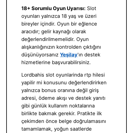
18+ Sorumlu Oyun Uyarısı:
Slot
oyunları yalnızca 18 yaş ve üzeri
bireyler içindir. Oyun bir eğlence
aracıdır; gelir kaynağı olarak
değerlendirilmemelidir. Oyun
alışkanlığınızın kontrolden çıktığını
düşünüyorsanız
Yeşilay
'ın destek
hizmetlerine başvurabilirsiniz.
Lordbahis slot oyunlarinda rtp hilesi
yapilir mi konusunu değerlendirirken
yalnızca bonus oranına değil giriş
adresi, ödeme akışı ve destek yanıtı
gibi günlük kullanım noktalarına
birlikte bakmak gerekir. Pratikte ilk
çekimden önce belge doğrulamasını
tamamlamak, yoğun saatlerde