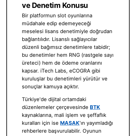
ve Denetim Konusu
Bir platformun slot oyunlarına
müdahale edip edemeyeceği
meselesi lisans denetimiyle doğrudan
bağlantılıdır. Lisanslı sağlayıcılar
düzenli bağımsız denetimlere tabidir;
bu denetimler hem RNG (rastgele sayı
üreteci) hem de ödeme oranlarını
kapsar. iTech Labs, eCOGRA gibi
kuruluşlar bu denetimleri yürütür ve
sonuçlar kamuya açıktır.
Türkiye'de dijital ortamdaki
düzenlemeler çerçevesinde
BTK
kaynaklarına, mali işlem ve şeffaflık
kuralları için ise
MASAK
'ın yayımladığı
rehberlere başvurulabilir. Oyunun