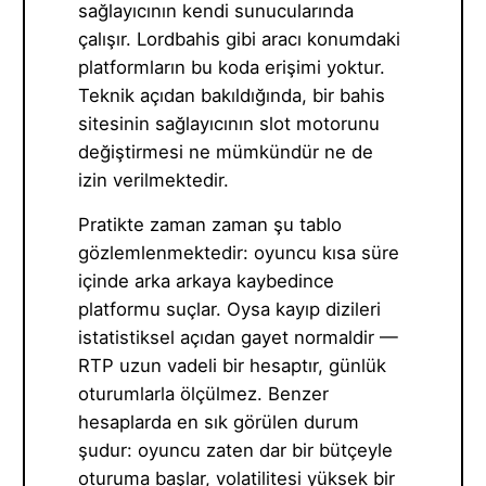
sağlayıcının kendi sunucularında
çalışır. Lordbahis gibi aracı konumdaki
platformların bu koda erişimi yoktur.
Teknik açıdan bakıldığında, bir bahis
sitesinin sağlayıcının slot motorunu
değiştirmesi ne mümkündür ne de
izin verilmektedir.
Pratikte zaman zaman şu tablo
gözlemlenmektedir: oyuncu kısa süre
içinde arka arkaya kaybedince
platformu suçlar. Oysa kayıp dizileri
istatistiksel açıdan gayet normaldir —
RTP uzun vadeli bir hesaptır, günlük
oturumlarla ölçülmez. Benzer
hesaplarda en sık görülen durum
şudur: oyuncu zaten dar bir bütçeyle
oturuma başlar, volatilitesi yüksek bir