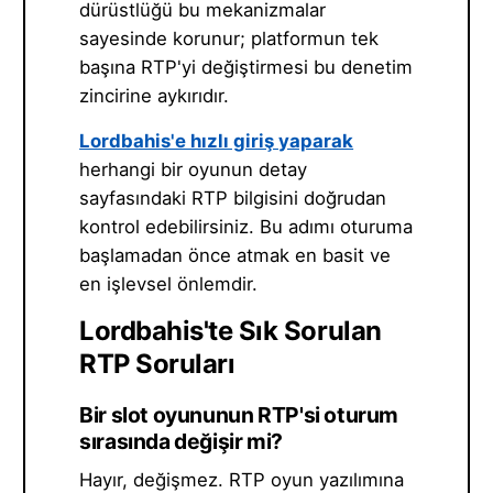
dürüstlüğü bu mekanizmalar
sayesinde korunur; platformun tek
başına RTP'yi değiştirmesi bu denetim
zincirine aykırıdır.
Lordbahis'e hızlı giriş yaparak
herhangi bir oyunun detay
sayfasındaki RTP bilgisini doğrudan
kontrol edebilirsiniz. Bu adımı oturuma
başlamadan önce atmak en basit ve
en işlevsel önlemdir.
Lordbahis'te Sık Sorulan
RTP Soruları
Bir slot oyununun RTP'si oturum
sırasında değişir mi?
Hayır, değişmez. RTP oyun yazılımına